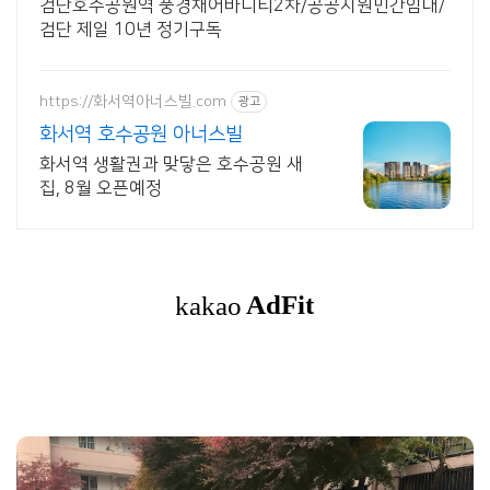
검단호수공원역 풍경채어바니티2차/공공지원민간임대/
검단 제일 10년 정기구독
https://화서역아너스빌.com
광고
화서역 호수공원 아너스빌
화서역 생활권과 맞닿은 호수공원 새
집, 8월 오픈예정