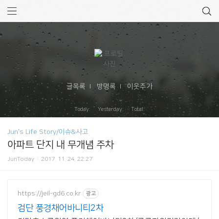
글목록
방명록
이웃추가
Today: Yesterday: Total:
Jun's Life Story/이슈&사고
아파트 단지 내 무개념 주차
JunToday
2017. 11. 24. 22:27
https://jeil-gd6.co.kr
광고
검단 풍경채어바니티2차