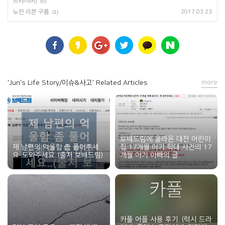
드라이버)
(0)
노란 리본 구름
(1)
2017.03.23
'Jun's Life Story/이슈&사고' Related Articles
more
보배드림에 올라온 대전 어린이
제 남편의 억울함 좀 풀어주세
집 17개월 아기 학대 사건의 17
요..도와주세요..(출처 보배드림)
개월 아기 아빠의 글
카풀 어플 사용 후기. (럭시 드라