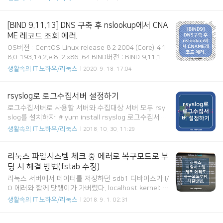
n 이렇게 써있고 그 아래 1)..
2.6.32-431.el6.x86_64 이 상태에서 그냥 yum update
를 하면 원하는 6.7버전으로 업데이트가 되는게 아니라
6.10으로 업데이트가 된다. 업데이트 후 버전 확인. # ca
[BIND 9.11.13] DNS 구축 후 nslookup에서 CNA
t /etc/redhat-release CentOS release 6.10 (Final)
ME 레코드 조회 에러.
# uname -r 2.6.32-431.el6.x86_64 설치 미디어로 6.7
OS버전 : CentOS Linux release 8.2.2004 (Core) 4.1
업데이트를 해야 하기 때문에 yum.repo.d의 CentOS-
8.0-193.14.2.el8_2.x86_64 BIND버전 : BIND 9.11.13-
Media.repo를 수정해야 한다. # cd /etc/yum.re..
RedHat-9.11.13-5.el8_2 (Extended Support Versio
생활속의 IT 노하우/리눅스
2020. 9. 18. 17:04
n) 네임서버 설정 후 nslookup에서 A레코드를 조회하면
정상적으로 조회 됨. 그런데 CNAME레코드를 조회하면
server failed라면서 조회가 안 됨. 서버 메세지 로그에
rsyslog로 로그수집서버 설정하기
서는 아래와 같은 로그를 남김... validating kr/DNSKEY:
로그수집서버로 사용할 서버와 수집대상 서버 모두 rsy
verify failed due to bad signature (keyid=61615):
slog를 설치하자. # yum install rsyslog 로그수집서버
RRSIG validity period has not begun validating kr/
의 conf파일에 아래와 같이 수정하자. # vi /etc/rsyslo
생활속의 IT 노하우/리눅스
2018. 10. 30. 11:29
DNSKEY: no v..
g.conf # Provides UDP syslog reception $ModLoa
d imudp
리눅스 파일시스템 체크 중 에러로 복구모드로 부
팅 시 해결 방법(fstab 수정)
리눅스 서버에서 데이터를 저장하던 sdb1 디바이스가 I/
O 에러와 함께 맛탱이가 가버렸다. localhost kernel: E
XT3-fs error (device sdb1): ext3_get_inode_loc: un
생활속의 IT 노하우/리눅스
2018. 9. 1. 02:31
able to read inode block 서버 하드웨어 로그도 수집
할 겸 재부팅을 했는데 부팅 도중 Filesystem check를