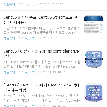
b/mysql에서 /data/mysql로 변경 테스트 mysql 실행 # service mys
생활속의 IT 노하우/리눅스
2022. 2. 28. 14:05
qld start MySQL 데이타베이스 초기화 중: Installing MySQL system
tables... OK Filling help tables... OK To start mysqld at boot time
you have to copy support-files/mysql.server to the right place f
CentOS 8 지원 종료, CentOS Stream으로 전
or your system PLEASE REMEMBER TO SET ..
환? 대체제는?
그간 RHEL의 복제품이나 다름이 없어 무료로 안정적으
로 사용했던 CentOS가 8버전을 마지막으로 2021년 말
에 지원이 종료된다. 대신 CentOS Stream으로 전환되
생활속의 IT 노하우/리눅스
2021. 2. 18. 13:59
는데 이 CentOS Stream은 RHEL에 업데이트 전 베타
테스트 버전정도라고 생각하면 된다. 베타 테스트 개념
이기 때문에 치명적인 버그가 있을 수 있고 안정성이 떨
CentOS7.6 설치 + b120i raid controller driver
어질 우려가 있어서 여러모로 사용하기 불안해졌기 때문
설치
에 현재 논란중이다. 그럼 대체제로 어떤 것이 있을까.. C
b120i raid controller를 사용하는 서버에 centos7.6을
entOS 지원 종료 소식에 Cloudlinux에서 대체제 개발
설치 할 때 드라이버를 잡지 않으면 장착된 physical dis
프로젝트인 Project Lenix를 발표했고 AlmaLinux 베타
k가 모두 표시된다. ACU에서 raid 구성을 해도 말이다.
생활속의 IT 노하우/리눅스
2020. 11. 19. 18:32
버전을 내놓았다. https://almalinux.org/ Homepage
이럴 경우 설치 할 때 드라이버를 잡고 가면 된다. cento
- AlmaLinux - Forever-Free E..
s7.6 설치 이미지로 부팅을 해서 설치 선택 화면에서 es
c를 누르면 boot: 프롬프트로 떨어진다. 아래와 같이 입
[CentOS] CentOS 6.5에서 CentOS 6.7로 업데
력 후 엔터 boot: linux modprobe.blacklist=ahci inst.
이트하는 방법
dd 쭉 진행되다가 DD: starting interactive mode 라
* 준비물 CentOS6.7 설치 CD 우선 Centos6.5를 설치
는 메세지를 출력하고 드라이버가 있는 장치를 선택하라
하면 버전과 커널 버전은 아래와 같다. # cat /etc/redh
고 나온다. (Page 1 of 1) Driver disk device selectio
at-release CentOS release 6.5 (Final) # uname -r
생활속의 IT 노하우/리눅스
2020. 10. 14. 14:54