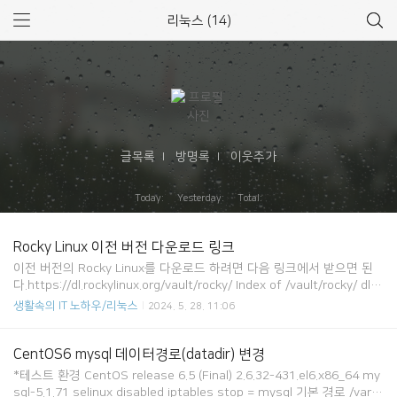
리눅스 (14)
글목록
방명록
이웃추가
Today: Yesterday: Total:
Rocky Linux 이전 버전 다운로드 링크
이전 버전의 Rocky Linux를 다운로드 하려면 다음 링크에서 받으면 된
다.https://dl.rockylinux.org/vault/rocky/ Index of /vault/rocky/ dl.r
ockylinux.org
생활속의 IT 노하우/리눅스
2024. 5. 28. 11:06
CentOS6 mysql 데이터경로(datadir) 변경
*테스트 환경 CentOS release 6.5 (Final) 2.6.32-431.el6.x86_64 my
sql-5.1.71 selinux disabled iptables stop = mysql 기본 경로 /var/li