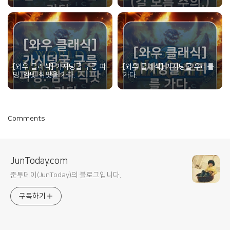
[와우 클래식] 가시덩굴 구릉 파
[와우 클래식] 가시덩굴 우리를
밍. 암넷 직팟을 가다.
가다.
Comments
JunToday.com
준투데이(JunToday)의 블로그입니다.
구독하기