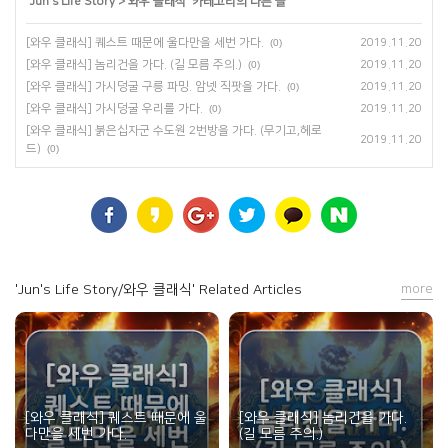
'
Jun's Life Story
>
와우 클래식
' 카테고리의 다른 글
[와우 클래식] 퀘스트 때문에 울다만을 세번 가다.
(0)
2019.11.20
[와우 클래식] 놈리건을 가다. (길 모름 주의.)
(0)
2019.11.20
[와우 클래식] 가시덩굴 구릉 파밍. 암넷 직팟을 가다.
(0)
2019.11.20
[와우 클래식] 가시덩굴 우리를 가다.
(0)
2019.11.20
[와우 클래식] 붉은십자군 수도원 2번방을 가다. (무기고,헤로
2019.11.20
드)
(0)
'Jun's Life Story/와우 클래식' Related Articles
more
[와우 클래식] 퀘스트 때문에 울
[와우 클래식] 놈리건을 가다.
다만을 세번 가다.
(길 모름 주의.)