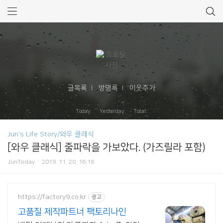
글목록
방명록
이웃추가
Today: Yesterday: Total:
Jun's Life Story/와우 클래식
[와우 클래식] 줄파락을 가보았다. (가즈릴라 포함)
JunToday
2019. 11. 20. 16:18
https://factory9.co.kr
광고
고품질 제작파트너 팩토리나인