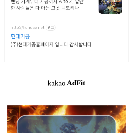
밴딩 기계부터 가공까지 A to Z, 알만
한 사람들은 다 아는 그곳 팩토리나인
시제품 제작 고민 끝, 스마트한 제조환
경으로 소량에서 대량 양산까지 원스톱
개발!
http://hundae.net
광고
현대기공
(주)현대기공홈페이지 입니다 감사합니다.