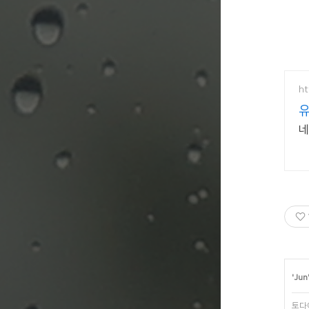
ht
유
네
'
Jun'
토다