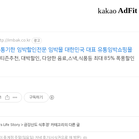
tp://imbak.co.kr
광고
통기한 임박할인전문 임박몰 대한민국 대표 유통임박쇼핑몰
티즌추천, 대박할인, 다양한 음료,스낵,식품등 최대 85% 폭풍할인
1
구독하기
s Life Story
>
금강산도 식후경
' 카테고리의 다른 글
이 중계점 주말(일요일) 저녁 후기(시식권으로 재 방문)
(0)