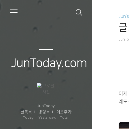
Jun'
글
JunT
JunToday.com
어제 
래도
JunToday
글목록
방명록
이웃추가
Today: Yesterday: Total: