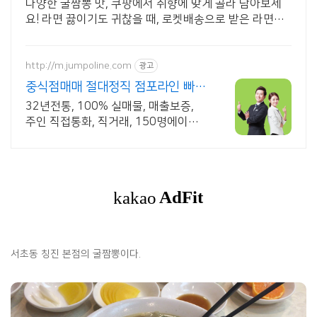
다양한 굴짬뽕 맛, 쿠팡에서 취향에 맞게 골라 담아보세
요! 라면 끓이기도 귀찮을 때, 로켓배송으로 받은 라면으
로 간편하게 식사를.
http://m.jumpoline.com
광고
중식점매매 절대정직 점포라인 빠른
직거래 & 안전중개거래
32년전통, 100% 실매물, 매출보증,
주인 직접통화, 직거래, 150명에이전
트
서초동 칭진 본점의 굴짬뽕이다.​