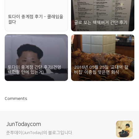
토다이 중계점 후기 - 클레임을
걸다
글로 보는 쉑쉑버거 간단 후기
토다이 중계점 간단 후기(건영
2016년 05월 25일 '교대역 갈
백화점 안에 있는거)
비집' 이층집 맞은편 회식
Comments
JunToday.com
준투데이(JunToday)의 블로그입니다.