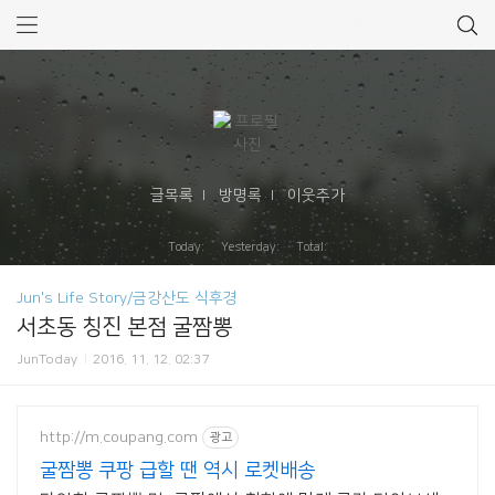
글목록
방명록
이웃추가
Today: Yesterday: Total:
Jun's Life Story/금강산도 식후경
서초동 칭진 본점 굴짬뽕
JunToday
2016. 11. 12. 02:37
http://m.coupang.com
광고
굴짬뽕 쿠팡 급할 땐 역시 로켓배송