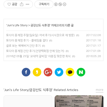
공감
구독하기
'
Jun's Life Story
>
금강산도 식후경
' 카테고리의 다른 글
토다이 중계점 주말(일요일) 저녁 후기(시식권으로 재 방문)
(0)
2017.02.06
토다이 중계점 후기 - 클레임을 걸다
(0)
2017.01.18
글로 보는 쉑쉑버거 간단 후기
(0)
2017.01.17
토다이 중계점 간단 후기(건영백화점 안에 있는거)
(0)
2017.01.09
2016년 05월 25일 '교대역 갈비집' 이층집 맞은편 회식
(0)
2016.05.26
'Jun's Life Story/금강산도 식후경' Related Articles
more