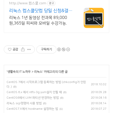
http://www.컴스쿨.com
광고
리눅스 컴스쿨닷컴 당일 신청&결제
시 기프티콘!
리눅스 1년 동영상 전과목 89,000
원,365일 피씨와 모바일 수강가능.
공감
구독하기
'
생활속의 IT 노하우
>
리눅스
' 카테고리의 다른 글
CentOS 7에서 시작프로그램 등록하는 방법 (chkconfig가 안된
2018.10.02
다..)
(0)
CentOS 6.x 에서 ntfs-3g yum설치 안될 때
(0)
2018.09.28
CentOS6에서 LVM 파티션 변경하는 방법
(0)
2018.08.16
리눅스 scp명령어 사용 방법
(0)
2018.08.14
CentOS7.X에서 hostname 설정하는 법
(1)
2018.07.27