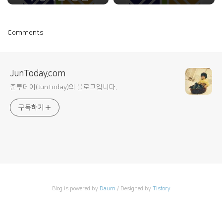
Comments
JunToday.com
준투데이(JunToday)의 블로그입니다.
구독하기
Blog is powered by
Daum
/ Designed by
Tistory