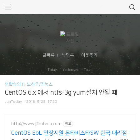
글목록
방명록
이웃추가
Today: Yesterday: Total:
생활속의 IT 노하우/리눅스
CentOS 6.x 에서 ntfs-3g yum설치 안될 때
JunToday
2018. 9. 28. 17:20
http://www.j2mtech.com
광고
CentOS EoL 연장지원 몬타비스타SW 한국 대리점