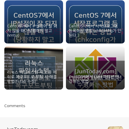
CentOS7에서 IP설정이 잘 되
CentOS 7에서 시작프로그램
지 않을 때.. (당황하지 말고
등록하는 방법 (chkconfig가 안
nmtui)
된다..)
리눅스 파일시스템 체크 중 에
러로 복구모드로 부팅 시 해결
CentOS6에서 LVM 파티션 변
방법(fstab 수정)
경하는 방법
Comments