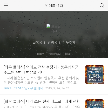
언데드 (12)
글목록
방명록
이웃추가
Today: Yesterday: Total:
[와우 클래식] 언데드 전사 성장기 - 붉은십자군
수도원 4번, 1번방을 가다.
드디어 붉은십자군 수도원에 입성했다. 우선 렙제가 낮
은 붉은십자군 수도원 4번방과 1번방에 도전. 영상으로
만나보자.. [와우 클래식] 언데드 전사 성장기 - 붉은십자
Jun's Life Story/와우 클래식
2019. 9. 24. 14:32
군 수도원 4번 1번방에 가다.
[와우 클래식] 내가 쓰는 전사 매크로 : 태세 전환
2019/10/30 - [Jun's Life Story/와우 클래식] - [와우