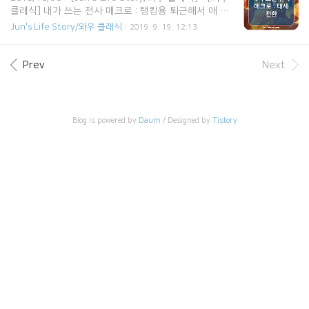
클래식] 내가 쓰는 전사 매크로 : 탱킹용 퇴근해서 애 재
우고 꾸역꾸역 키워온 전사가 드디어 30렙을 넘어 광폭
Jun's Life Story/와우 클래식
2019. 9. 19. 12:13
태세를 터득했다. 전사는 태세를 전환할때마다 스킬창이
스왑되면서 각 태세의 스킬창이 보여진다. 그래서 나는
기본 스킬창의 0번 스킬 칸에 마우스 휠 클릭으로 단축
Prev
Next
키를 등록하고 그 칸에 아래 매크로를 설정한다. 전투 태
세 상태의 0번 칸에 #showtooltip /cast [nomod] 광
폭 태세; [mod:shift] 방어 태세 이렇게 설정하면 마우
스 휠 클릭을 했을 때 광폭 태세, shift키 누르고 휠 클릭
Blog is powered by
Daum
/ Designed by
Tistory
했을 때 방어 태세로 전환된다. 광폭 태세 상태의 0번 칸
에는 #showtooltip /cast [nom..